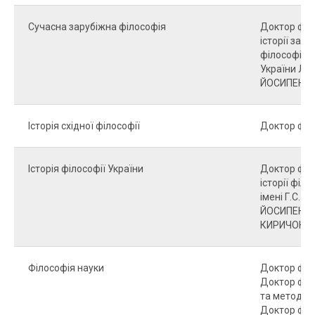
Сучасна зарубіжна філософія
Доктор філо
історії зару
філософії і
України ЛЯХ
ЙОСИПЕНКО
Історія східної філософії
Доктор філ
Історія філософії України
Доктор філос
історії філо
імені Г.С. 
ЙОСИПЕНКО 
КИРИЧОК О.
Філософія науки
Доктор філо
Доктор філос
та методоло
Доктор філ