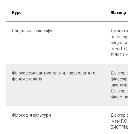
Курс
Фахівці
Соціальна філософія
Директор, д
член-коресп
соціальної 
імені Г.С. 
ЄРМОЛЕНКО
Філософська антропологія, гносеологія та
Доктор філос
феноменологія
філософськ
школи філо
Доктор філо
філос. наук
Філософія культури
Доктор філо
імені Г.С. 
БИСТРИЦЬК