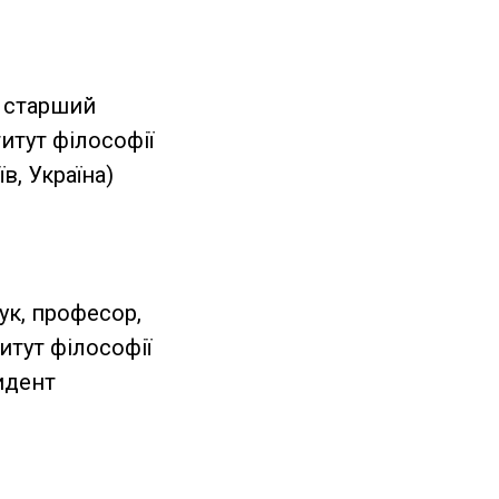
, старший
титут філософії
в, Україна)
ук, професор,
итут філософії
зидент