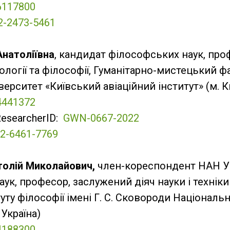
6117800
2-2473-5461
Aнaтоліївнa
, кандидат філософських наук, пр
ціології тa філософії, Гуманітарно-мистецький 
ерситет «Київський авіаційний інститут» (м. Ки
4441372
ResearcherID:
GWN-0667-2022
2-6461-7769
толій Миколайович,
член-кореспондент НАН Ук
ук, професор, заслужений діяч науки і техніки 
уту філософії імені Г. С. Сковороди Національн
, Україна)
4188300