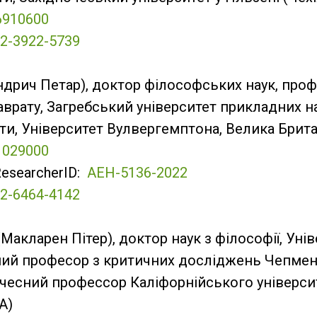
6910600
2-3922-5739
ндрич Петар), доктор філософських наук, проф
врату, Загребський університет прикладних н
ти, Університет Вулвергемптона, Велика Брита
1029000
ResearcherID:
AEH-5136-2022
2-6464-4142
Макларен Пітер), доктор наук з філософії, Уні
ний професор з критичних досліджень Чепме
очесний профессор Каліфорнійського універси
А)