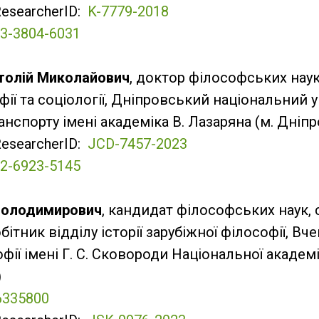
ResearcherID:
K-7779-2018
3-3804-6031
толій Миколайович
, доктор філософських нау
ії та соціології, Дніпровський національний 
анспорту імені академіка В. Лазаряна (м. Дніпр
ResearcherID:
JCD-7457-2023
2-6923-5145
Володимирович
, кандидат філософських наук,
ітник відділу історії зарубіжної філософії, Вч
фії імені Г. С. Сковороди Національної академі
)
6335800