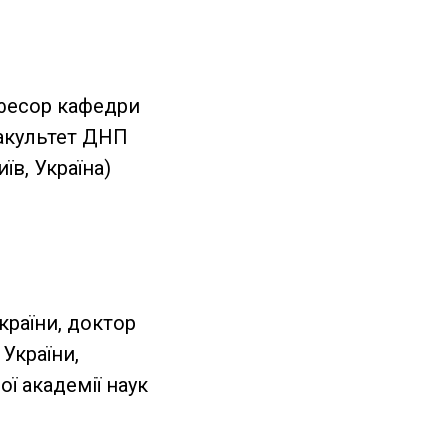
офесор кафедри
фaкультет ДНП
їв, Україна)
раїни, доктор
України,
ої академії наук