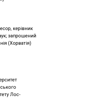
есор, керівник
аук; запрошений
нія (Хорватія)
верситет
нського
тету Лос-