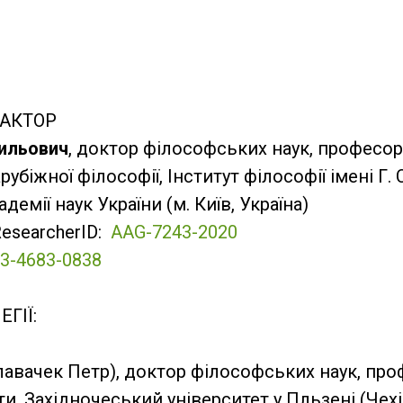
АКТОР
сильович
, доктор філософських наук, професор
зарубіжної філософії, Інститут філософії імені Г
демії наук України (м. Київ, Україна)
ResearcherID:
AAG-7243-2020
3-4683-0838
ГІЇ:
лавачек Петр), доктор філософських наук, пр
ти, Західночеський університет у Пльзені (Чехі