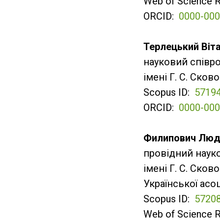
Web of Science 
ORCID:
0000-000
Терлецький Віт
науковий співроб
імені Г. С. Сков
Scopus ID:
5719
ORCID:
0000-000
Филипович Люд
провідний науко
імені Г. С. Ско
Української асоц
Scopus ID:
5720
Web of Science 