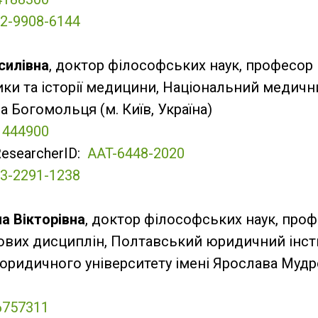
2-9908-6144
силівна
, доктор філософських наук, професор
тики та історії медицини, Національний медичн
а Богомольця (м. Київ, Україна)
1444900
ResearcherID:
AAT-6448-2020
3-2291-1238
а Вікторівна
, доктор філософських наук, про
ових дисциплін, Полтавський юридичний інст
ридичного університету імені Ярослава Мудро
6757311