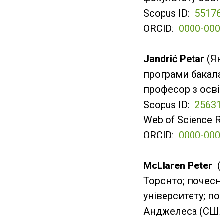
Scopus ID:
5517
ORCID:
0000-000
Jandrić
Petar
(Я
програми бакала
професор з осві
Scopus ID:
2563
Web of Science 
ORCID:
0000-000
McLlaren Peter
(
Торонто; почес
університету; п
Анджелеса (СШ