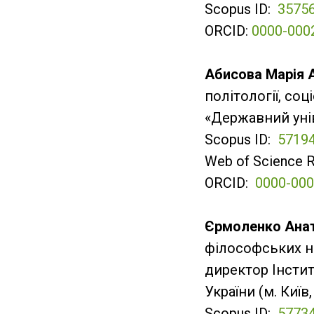
Scopus ID:
3575
ORCID:
0000-000
Aбисовa Мaрія 
політології, со
«Державний унів
Scopus ID:
5719
Web of Science 
ORCID:
0000-000
Єрмоленко Ана
філософських на
директор Інстит
України (м. Київ
Scopus ID:
5773