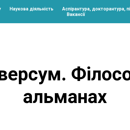
у
Наукова діяльність
Аспірантура, докторантура, п
Вакансії
версум. Філос
альманах