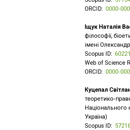
ORCID:
0000-000
Іщук Наталія Ва
філософії, біое
імені Олександр
Scopus ID:
6022
Web of Science 
ORCID:
0000-000
Куцепал Світлан
теоретико-прав
Національного ю
Україна)
Scopus ID:
5721