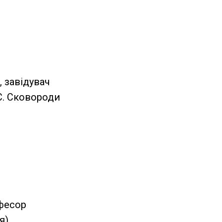
, завідувач
. С. Сковороди
офесор
я)