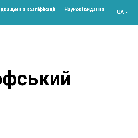
ідвищення кваліфікації
Наукові видання
UA
офський