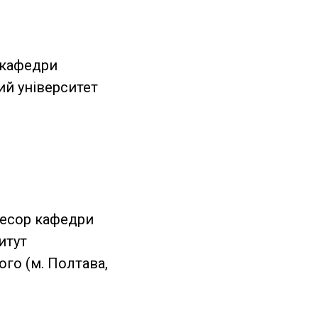
 кафедри
ий університет
фесор кафедри
итут
го (м. Полтава,