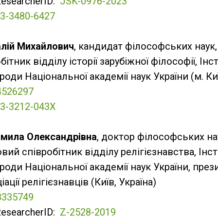
ResearcherID:
JSK-0976-2023
3-3480-6427
алій Михайлович
, кандидат філософських наук
ітник відділу історії зарубіжної філософії, Інс
ороди Національної академії наук України (м. Киї
4526297
3-3212-043X
мила Олександрівна
, доктор філософських на
вий співробітник відділу релігієзнавства, Інст
вороди Національної академії наук України, пре
іації релігієзнавців (Київ, Україна)
8335749
ResearcherID:
Z-2528-2019