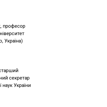
к, професор
університет
о, Україна)
 старший
ений секретар
ї наук України