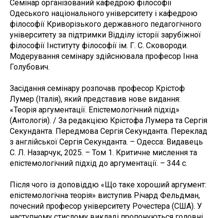
Семінар організований кафедрою філософії
Одеського національного університету і кафедрою
філософії Криворізького державного педагогічного
університету за підтримки Відділу історії зарубіжної
філософії Інституту філософії ім. Г. С. Сковороди.
Модерування семінару здійснювала професор Інна
Голубович.
Засідання семінару розпочав професор Крістоф
Лумер (Італія), який представив нове видання:
«Теорія аргументації. Епістемологічний підхід»
(Антологія). / За редакцією Крістофа Лумера та Сергія
Секунданта. Передмова Сергія Секунданта. Переклад
з англійської Сергія Секунданта. – Одесса: Видавець
С. Л. Назарчук, 2025. – Том 1. Критичне мислення та
епістемологічний підхід до аргументації. – 344 с.
Після чого із доповіддю «Що таке хороший аргумент:
епістемологічна теорія» виступив Річард Фельдман,
почесний професор університету Рочестера (США). У
наступному стислому викладі пропонуються головні