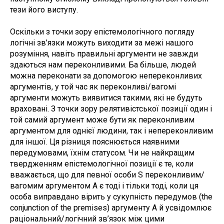
тези його виступу.
Оскільки з точки зору епістемологічного погляду
логічні зв’язки можуть виходити за межі нашого
розуміння, навіть правильні аргументи не завжди
здаються нам переконливими. Ба більше, людей
можна переконати за допомогою непереконливих
аргументів, у той час як переконливі/вагомі
аргументи можуть виявитися такими, які не будуть
враховані. З точки зору релятивістської позиції один і
той самий аргумент може бути як переконливим
аргументом для однієї людини, так і непереконливим
для іншої. Ця різниця пояснюється наявними
передумовами, їхнім статусом. Чи не найкращим
твердженням епістемологічної позиції є те, коли
вважається, що для певної особи S переконливим/
вагомим аргументом A є тоді і тільки тоді, коли ця
особа виправдано вірить у сукупність передумов (the
conjunction of the premises) аргументу A й усвідомлює
раціональний/логічний зв’язок між цими