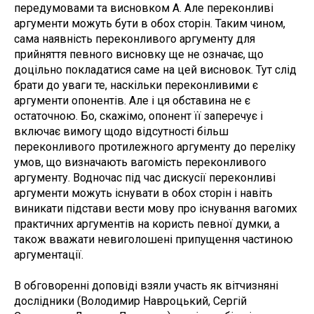
передумовами та висновком А. Але переконливі
аргументи можуть бути в обох сторін. Таким чином,
сама наявність переконливого аргументу для
прийняття певного висновку ще не означає, що
доцільно покладатися саме на цей висновок. Тут слід
брати до уваги те, наскільки переконливими є
аргументи опонентів. Але і ця обставина не є
остаточною. Бо, скажімо, опонент її заперечує і
включає вимогу щодо відсутності більш
переконливого протилежного аргументу до переліку
умов, що визначають вагомість переконливого
аргументу. Водночас під час дискусії переконливі
аргументи можуть існувати в обох сторін і навіть
виникати підстави вести мову про існування вагомих
практичних аргументів на користь певної думки, а
також вважати невиголошені припущення частиною
аргументації.
В обговоренні доповіді взяли участь як вітчизняні
дослідники (Володимир Навроцький, Сергій