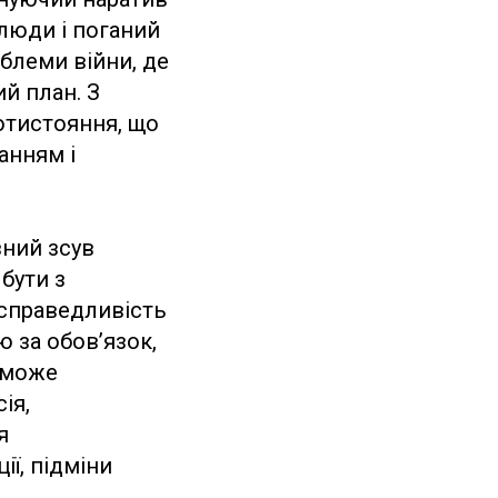
 люди і поганий
облеми війни, де
й план. З
ротистояння, що
анням і
вний зсув
бути з
 справедливість
ю за обов’язок,
ж може
ія,
я
ії, підміни