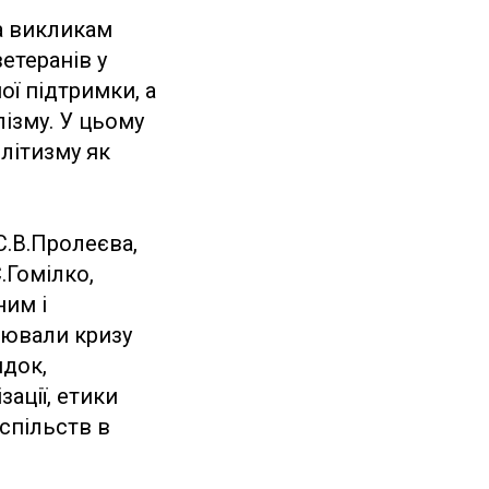
та викликам
етеранів у
ої підтримки, а
ізму. У цьому
літизму як
С.В.Пролеєва,
.Гомілко,
ним і
рювали кризу
ядок,
ації, етики
успільств в