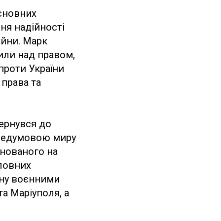
основних
ння надійності
ійни. Марк
или над правом,
 проти України
права та
ернувся до
передумовою миру
снованого на
оловних
ену воєнними
а Маріуполя, а