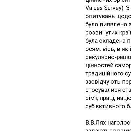
Values Survey). 
опитувань щодо
було виявлено з
розвинутих краї
була складена п
осям: вісь, в я
секулярно-раціо
цінностей самор
традиційного су
засвідчують пер
стосувалися став
сім’ї, праці, на
суб’єктивного б
В.В.Лях наголос
задаються рамк