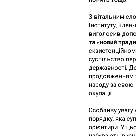
З вітальним сло
Інституту, чле
виголосив допо
та «новий трад
екзистенційному
суспільство пе
державності. До
продовженням т
народу за свою 
окупації.
Особливу увагу 
порядку, яка су
орієнтири. У ць
набувають визна