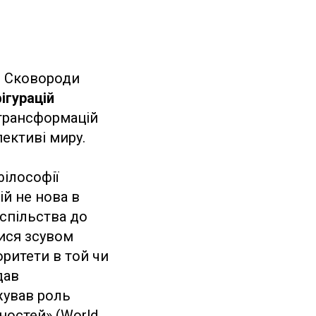
С. Сковороди
ігурацій
трансформацій
пективі миру.
філософії
ій не нова в
успільства до
лися зсувом
оритети в той чи
дав
жував роль
нностей» (World