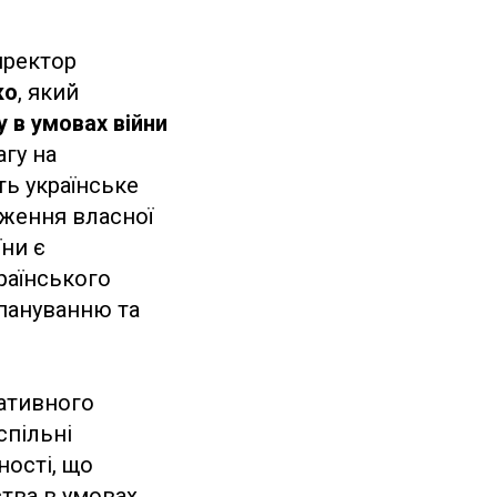
иректор
ко
, який
 в умовах війни
агу на
ть українське
еження власної
їни є
раїнського
 пануванню та
мативного
спільні
ності, що
тва в умовах