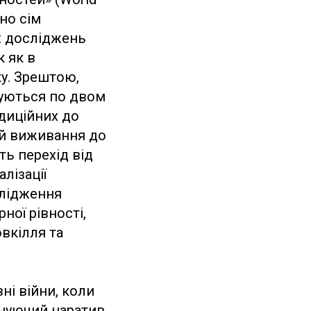
ено сім
х досліджень
к як в
ку. Зрештою,
вуються по двом
адиційних до
ей виживання до
ть перехід від
лізації
слідження
ної рівності,
овкілля та
ні війни, коли
інуючий наратив