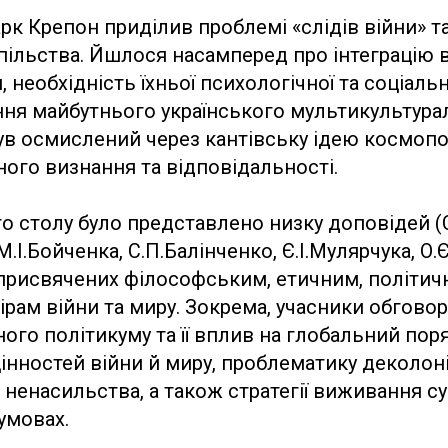
рк Крепон приділив проблемі «слідів війни» 
ільства. Йшлося насамперед про інтеграцію в
 необхідність їхньої психологічної та соціальн
ня майбутнього українського мультикультурал
ув осмислений через кантівську ідею космопо
ого визнання та відповідальності.
о столу було представлено низку доповідей (
.І.Бойченка, С.П.Балінченко, Є.І.Мулярчука, О.Є
 присвячених філософським, етичним, політич
рам війни та миру. Зокрема, учасники обгово
ного політикуму та її вплив на глобальний пор
інностей війни й миру, проблематику деколоніз
а ненасильства, а також стратегії виживання с
умовах.