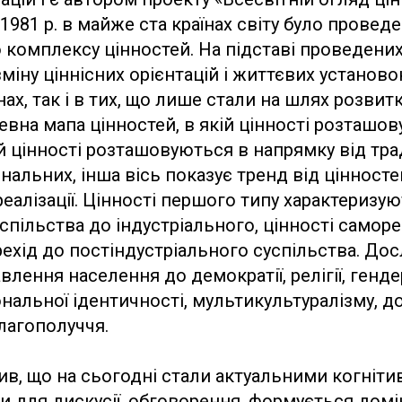
З 1981 р. в майже ста країнах світу було провед
 комплексу цінностей. На підставі проведени
міну ціннісних орієнтацій і життєвих установо
нах, так і в тих, що лише стали на шлях розвит
евна мапа цінностей, в якій цінності розташо
кій цінності розташовуються в напрямку від тр
нальних, інша вісь показує тренд від цінност
еалізації. Цінності першого типу характеризую
спільства до індустріального, цінності самореа
ехід до постіндустріального суспільства. До
лення населення до демократії, релігії, гендер
ціональної ідентичності, мультикультуралізму, д
лагополуччя.
ив, що на сьогодні стали актуальними когнітив
и для дискусії, обговорення, формується дом