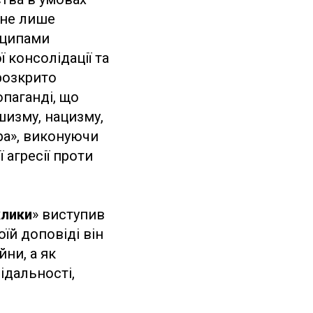
 не лише
нципами
 консолідації та
 розкрито
опаганді, що
шизму, нацизму,
ира», виконуючи
агресії проти
клики
» виступив
оїй доповіді він
ни, а як
ідальності,