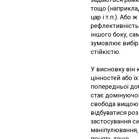
тощо (наприклад
цар і т.п.). Або
рефлективність 
іншого боку, са
зумовлює вибір 
стійкістю.
У висновку він 
цінностей або ї
попередньої доб
стає домінуючою
свобода вищою з
відбуватися розм
застосування си
маніпулювання, 
понять тощо.