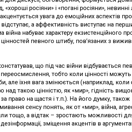
, «хороші росіяни» і «погані росіяни», невинні
 ж акцентується увага до емоційних аспектів пр
відступає, а аффективність виступає на перши
ма війна набуває характеру екзистенційного п
цінностей певного штибу, пов’язаних з вижив
констатував, що під час війни відбувається пе
х переосмислення, тобто коли цінності можуть 
и, але їхня вага змінюється (наприклад, коли
 над такою цінністю, як «мир», гідність вищо
а право на щастя і т.п.). На його думку, тако
ивання сенсу понять, як от «мир», війна, агрес
ли тощо, а відтак – зростають можливості дл
дезінформації, зміщення акцентів в аргументац