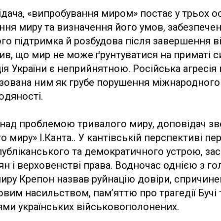
ідача, «випробування миром» постає у трьох 
ання миру та визначення його умов, забезпече
ого підтримка й розбудова після завершення в
в, що мир не може ґрунтуватися на приматі с
ція України є неприйнятною. Російська агресія
изована ним як грубе порушення міжнародного 
юдяності.
над проблемою тривалого миру, доповідач зв
го миру» І.Канта.. У кантівській перспективі 
публіканського та демократичного устрою, за
ян і верховенстві права. Водночас однією з г
иру Крепон назвав руйнацію довіри, спричин
вим насильством, пам’яттю про трагедії Бучі т
ями українських військовополонених.