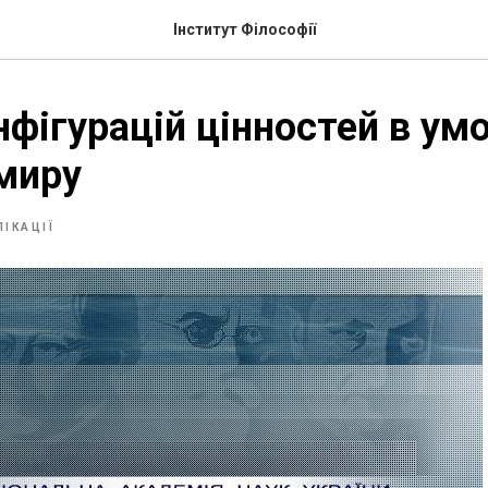
Інститут Філософії
нфігурацій цінностей в ум
 миру
ЛІКАЦІЇ