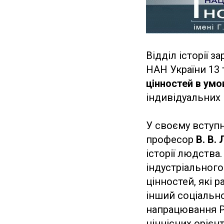
Відділ історії з
НАН України 13 
цінностей в умо
індивідуальних і
У своєму вступно
професор
В. В. 
історії людства
індустріального
цінностей, які 
інший соціально
напрацювання Р
ціннісних орієн