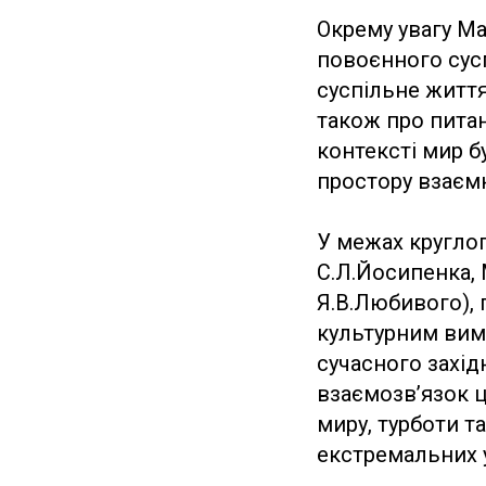
Окрему увагу Ма
повоєнного сусп
суспільне життя,
також про питан
контексті мир б
простору взаємн
У межах круглог
С.Л.Йосипенка, М
Я.В.Любивого),
культурним вимі
сучасного захід
взаємозв’язок ц
миру, турботи т
екстремальних 