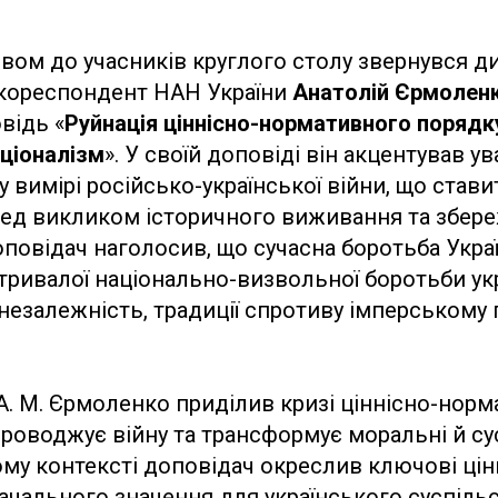
вом до учасників круглого столу звернувся д
н-кореспондент НАН України
Анатолій Єрмолен
відь «
Руйнація ціннісно-нормативного порядку
иціоналізм
». У своїй доповіді він акцентував ув
 вимірі російсько-української війни, що стави
ред викликом історичного виживання та збер
повідач наголосив, що сучасна боротьба Укра
ривалої національно-визвольної боротьби ук
незалежність, традиції спротиву імперському
А. М. Єрмоленко приділив кризі ціннісно-нор
проводжує війну та трансформує моральні й су
ому контексті доповідач окреслив ключові цін
чального значення для українського суспільс