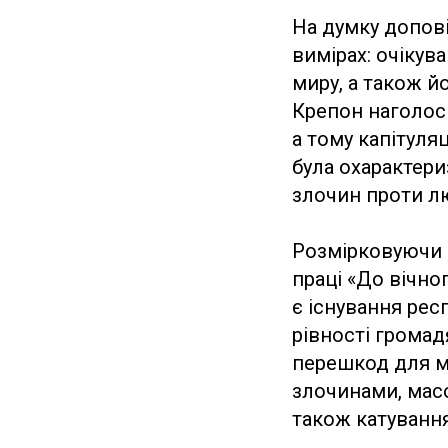
На думку допов
вимірах: очікув
миру, а також й
Крепон наголоси
а тому капітуля
була охарактер
злочин проти л
Розмірковуючи 
праці «До вічно
є існування рес
рівності громад
перешкод для м
злочинами, масо
також катуванн