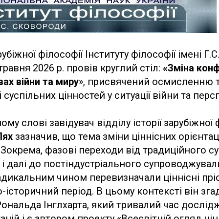
арубіжної філософії Інституту філософії імені Г.
травня 2026 р. провів круглий стіл:
«Зміна конф
вах війни та миру
», присвячений осмисленню 
 суспільних цінностей у ситуації війни та перс
му слові завідувач відділу історії зарубіжної 
Лях
зазначив, що тема зміни ціннісних орієнтац
. Зокрема, фазові переходи від традиційного с
 і далі до постіндустріального супроводжува
радикальним чином перевизначали ціннісні прі
-історичний період. В цьому контексті він зга
ональда Інглхарта, який тривалий час дослід
тацій і є автором проекту «Всесвітній огляд ці