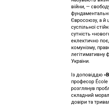
війни, — свобод
фундаментальн
Євросоюзу, а й 
суспільної стій
сутність «новог
еклектично поєд
комунізму, прав
легітимативну ф
України.
Із доповіддю «
В
професор École 
розглянув пробл
складний мораль
довіри та тривал