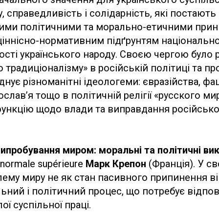
у, справедливість і солідарність, які постають
ими політичними та морально-етичними при
ціннісно-нормативним підґрунтям національної
кості українського народу. Своєю чергою було
о традиціоналізму» в російській політиці та пр
нує різноманітні ідеологеми: євразійства, фа
ослав’я тощо в політичній релігії «русского м
ункцію щодо влади та виправдання російської 
ипробування миром: моральні та політичні ви
normale supérieure
Марк Крепон
(Франція). У св
ему миру не як стан пасивного припинення вій
ний і політичний процес, що потребує відпов
ої суспільної праці.