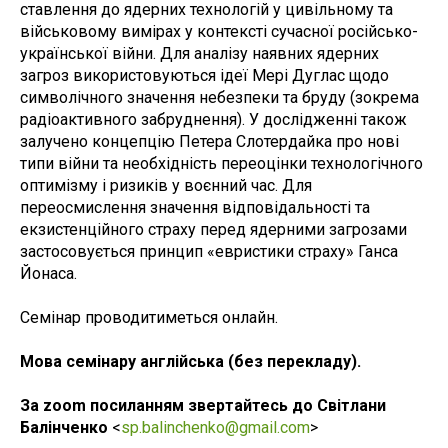
ставлення до ядерних технологій у цивільному та
військовому вимірах у контексті сучасної російсько-
української війни. Для аналізу наявних ядерних
загроз використовуються ідеї Мері Дуглас щодо
символічного значення небезпеки та бруду (зокрема
радіоактивного забруднення). У дослідженні також
залучено концепцію Петера Слотердайка про нові
типи війни та необхідність переоцінки технологічного
оптимізму і ризиків у воєнний час. Для
переосмислення значення відповідальності та
екзистенційного страху перед ядерними загрозами
застосовується принцип «евристики страху» Ганса
Йонаса.
Семінар проводитиметься онлайн.
Мова семінару англійська (без перекладу).
За zoom посиланням звертайтесь до Світлани
Балінченко
<
sp.balinchenko@gmail.com
>