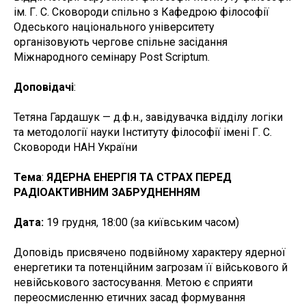
ім. Г. С. Сковороди спільно з Кафедрою філософії
Одеського національного університету
організовують чергове спільне засідання
Міжнародного семінару Post Scriptum.
Доповідачі
:
Тетяна Гардашук — д.ф.н., завідувачка відділу логіки
та методології науки Інституту філософії імені Г. С.
Сковороди НАН України
Тема
:
ЯДЕРНА ЕНЕРГІЯ ТА СТРАХ ПЕРЕД
РАДІОАКТИВНИМ ЗАБРУДНЕННЯМ
Дата:
19 грудня, 18:00 (за київським часом)
Доповідь присвячено подвійному характеру ядерної
енергетики та потенційним загрозам її військового й
невійськового застосування. Метою є сприяти
переосмисленню етичних засад формування