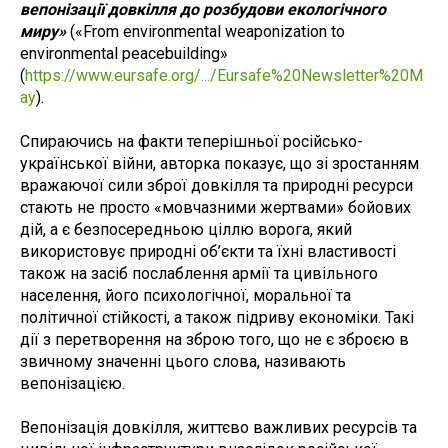
вепонізації довкілля до розбудови екологічного
миру»
(«From environmental weaponization to
environmental peacebuilding»
(
https://www.eursafe.org/.../Eursafe%20Newsletter%20M
ay
).
Спираючись на факти теперішньої російсько-
української війни, авторка показує, що зі зростанням
вражаючої сили зброї довкілля та природні ресурси
стають не просто «мовчазними жертвами» бойових
дій, а є безпосередньою ціллю ворога, який
використовує природні об’єкти та їхні властивості
також на засіб послаблення армії та цивільного
населення, його психологічної, моральної та
політичної стійкості, а також підриву економіки. Такі
дії з перетворення на зброю того, що не є зброєю в
звичному значенні цього слова, називають
вепонізацією.
Вепонізація довкілля, життєво важливих ресурсів та