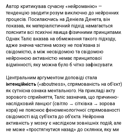
Автор критикував сучасну «нейроманію» —
тенденцію зводити розум виключно до нейронних
процесів. Посилаючись на Деніела Денета, він
показав, як матеріалістичний підхід намагається
пояснити всі психічні явища фізичними принципами.
Однак Таліс вказав на обмеження такого підходу,
адже значна частина мозку не пов’язана зі
свідомістю, а між несвідомою та свідомою
нейронною активністю немає принципової
відмінності, яку можна було б чітко зафіксувати.
Центральним аргументом доповіді стала
інтенційність
(«aboutness», спрямованість на об’єкт)
як сутнісна ознака ментального. На прикладі акту
зорового сприйняття, Таліс зазначив, що причинно-
наслідковий ланцюг (світло → сітківка → зорова
кора) не пояснює феноменологічної спрямованості
свідомості від суб’єкта до об’єкта. Нейронна
активність у мозку є наслідком зовнішніх подій, але
не може «простягнутися назад» до склянки, яку ми