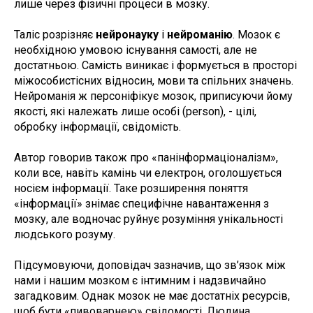
лише через фізичні процеси в мозку.
Таліс розрізняє
нейронауку
і
нейроманію
. Мозок є
необхідною умовою існування самості, але не
достатньою. Самість виникає і формується в просторі
міжособистісних відносин, мови та спільних значень.
Нейроманія ж персоніфікує мозок, приписуючи йому
якості, які належать лише особі (person), - цілі,
обробку інформації, свідомість.
Автор говорив також про «панінформаціоналізм»,
коли все, навіть камінь чи електрон, оголошується
носієм інформації. Таке розширення поняття
«інформації» знімає специфічне навантаження з
мозку, але водночас руйнує розуміння унікальності
людського розуму.
Підсумовуючи, доповідач зазначив, що зв’язок між
нами і нашим мозком є інтимним і надзвичайно
загадковим. Однак мозок не має достатніх ресурсів,
щоб бути «пивоварнею» свідомості. Людина