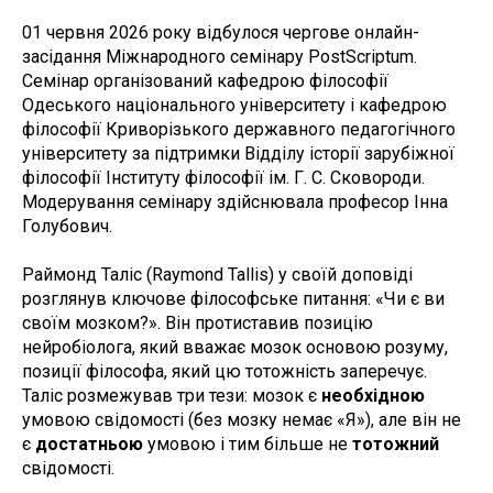
01 червня 2026 року відбулося чергове онлайн-
засідання Міжнародного семінару PostScriptum.
Семінар організований кафедрою філософії
Одеського національного університету і кафедрою
філософії Криворізького державного педагогічного
університету за підтримки Відділу історії зарубіжної
філософії Інституту філософії ім. Г. С. Сковороди.
Модерування семінару здійснювала професор Інна
Голубович.
Раймонд Таліс (Raymond Tallis) у своїй доповіді
розглянув ключове філософське питання: «Чи є ви
своїм мозком?». Він протиставив позицію
нейробіолога, який вважає мозок основою розуму,
позиції філософа, який цю тотожність заперечує.
Таліс розмежував три тези: мозок є
необхідною
умовою свідомості (без мозку немає «Я»), але він не
є
достатньою
умовою і тим більше не
тотожний
свідомості.