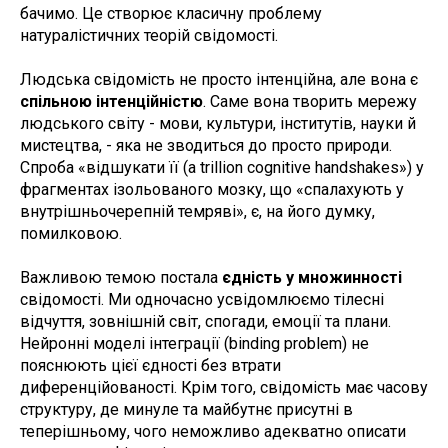
бачимо. Це створює класичну проблему
натуралістичних теорій свідомості.
Людська свідомість не просто інтенційна, але вона є
спільною інтенційністю
. Саме вона творить мережу
людського світу - мови, культури, інститутів, науки й
мистецтва, - яка не зводиться до просто природи.
Спроба «відшукати її (a trillion cognitive handshakes») у
фрагментах ізольованого мозку, що «спалахують у
внутрішньочерепній темряві», є, на його думку,
помилковою.
Важливою темою постала
єдність у множинності
свідомості. Ми одночасно усвідомлюємо тілесні
відчуття, зовнішній світ, спогади, емоції та плани.
Нейронні моделі інтеграції (binding problem) не
пояснюють цієї єдності без втрати
диференційованості. Крім того, свідомість має часову
структуру, де минуле та майбутнє присутні в
теперішньому, чого неможливо адекватно описати